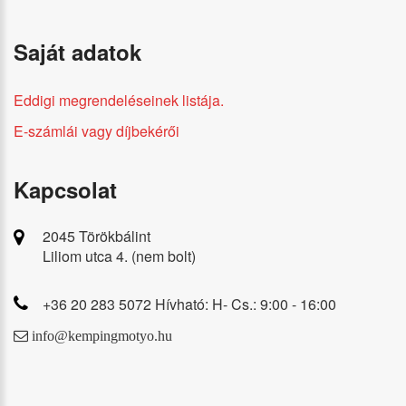
Saját adatok
Eddigi megrendeléseinek listája.
E-számlái vagy díjbekérői
Kapcsolat
2045 Törökbálint
Liliom utca 4. (nem bolt)
+36 20 283 5072 Hívható: H- Cs.: 9:00 - 16:00
info@kempingmotyo.hu