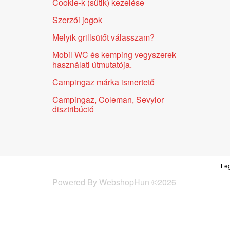
Cookie-k (sütik) kezelése
Szerzői jogok
Melyik grillsütőt válasszam?
Mobil WC és kemping vegyszerek
használati útmutatója.
Campingaz márka ismertető
Campingaz, Coleman, Sevylor
disztribúció
Leg
Powered By
WebshopHun
©
2026