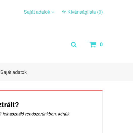
Saját adatok
Kívánságlista (
0
)
0
Saját adatok
trált?
lt felhasználó rendszerünkben, kérjük