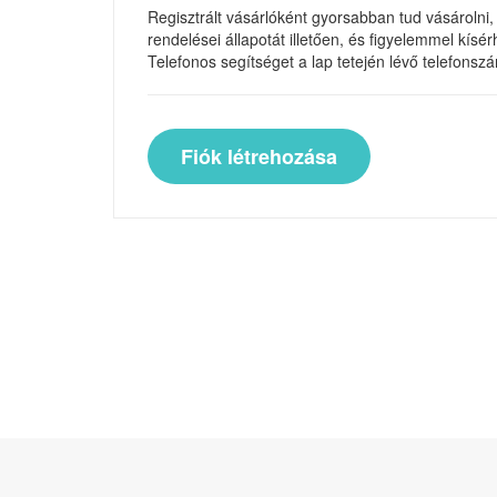
Regisztrált vásárlóként gyorsabban tud vásárolni,
rendelései állapotát illetően, és figyelemmel kísér
Telefonos segítséget a lap tetején lévő telefons
Fiók létrehozása