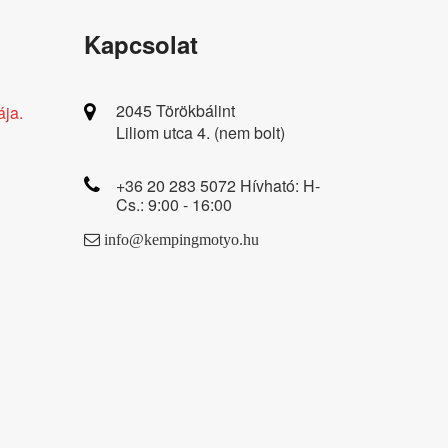
Kapcsolat
2045 Törökbálint
ája.
Liliom utca 4. (nem bolt)
+36 20 283 5072 Hívható: H-
Cs.: 9:00 - 16:00
info@kempingmotyo.hu