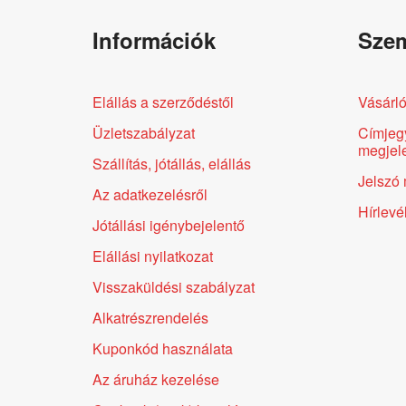
Információk
Szem
Elállás a szerződéstől
Vásárló
Üzletszabályzat
Címjeg
megjele
Szállítás, jótállás, elállás
Jelszó 
Az adatkezelésről
Hírlevé
Jótállási igénybejelentő
Elállási nyilatkozat
Visszaküldési szabályzat
Alkatrészrendelés
Kuponkód használata
Az áruház kezelése