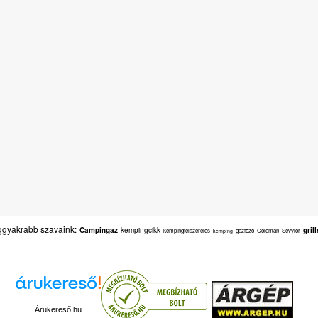
gyakrabb szavaink:
Campingaz
kempingcikk
gril
kempingfelszerelés
gázfőző
Coleman
Sevylor
kemping
Árukereső.hu