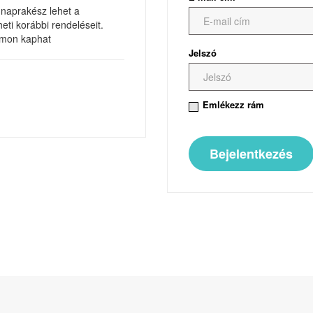
 naprakész lehet a
heti korábbi rendeléseit.
zámon kaphat
Jelszó
Emlékezz rám