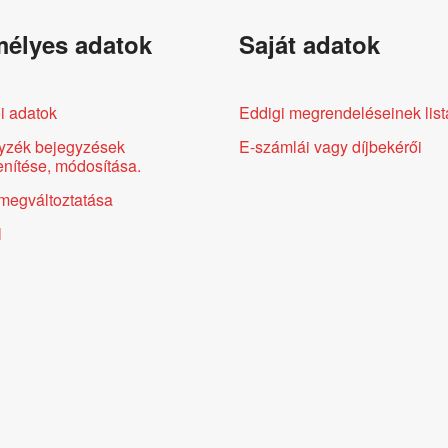
élyes adatok
Saját adatok
i adatok
Eddigi megrendeléseinek list
yzék bejegyzések
E-számlái vagy díjbekérői
nítése, módosítása.
megváltoztatása
l