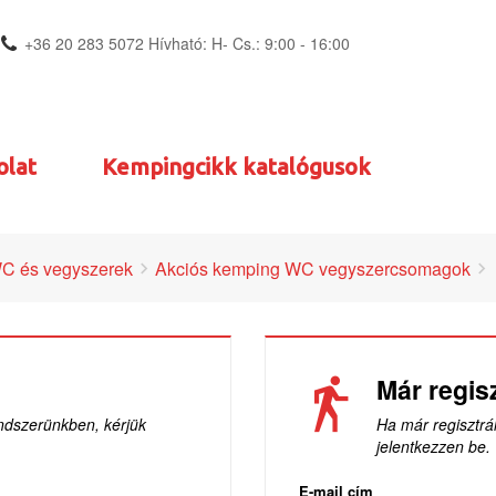
+36 20 283 5072 Hívható: H- Cs.: 9:00 - 16:00
olat
Kempingcikk katalógusok
C és vegyszerek
Akciós kemping WC vegyszercsomagok
Már regisz
ndszerünkben, kérjük
Ha már regisztrá
jelentkezzen be.
E-mail cím