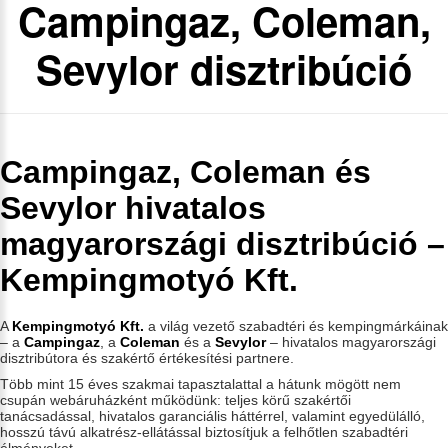
Campingaz, Coleman,
Sevylor disztribúció
Campingaz, Coleman és
Sevylor hivatalos
magyarországi disztribúció –
Kempingmotyó Kft.
A
Kempingmotyó Kft.
a világ vezető szabadtéri és kempingmárkáinak
– a
Campingaz
, a
Coleman
és a
Sevylor
– hivatalos magyarországi
disztribútora és szakértő értékesítési partnere.
Több mint 15 éves szakmai tapasztalattal a hátunk mögött nem
csupán webáruházként működünk: teljes körű szakértői
tanácsadással, hivatalos garanciális háttérrel, valamint egyedülálló,
hosszú távú alkatrész-ellátással biztosítjuk a felhőtlen szabadtéri