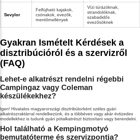
Vízi túrázóknak,
Felfújható kajakok,
strandolóknak,
Sevylor
csónakok, evezők,
szabadidős
mentőmellények
evezősöknek
Gyakran Ismételt Kérdések a
disztribúcióról és a szervizről
(FAQ)
Lehet-e alkatrészt rendelni régebbi
Campingaz vagy Coleman
készülékekhez?
Igen! Hivatalos magyarországi disztribútorként széles gyári
alkatrészraktárral rendelkezünk, és a többéves vagy akár évtizedes
modellekhez is tudunk gyári pótalkatrészt biztosítani vagy berendelni.
Hol található a Kempingmotyó
bemutatóterme és szervizpontja?