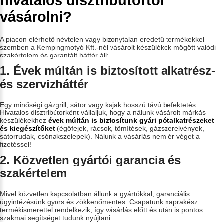
hivatalos disztribútortól
vásárolni?
A piacon elérhető névtelen vagy bizonytalan eredetű termékekkel
szemben a Kempingmotyó Kft.-nél vásárolt készülékek mögött valódi
szakértelem és garantált háttér áll:
1. Évek múltán is biztosított alkatrész-
és szervizháttér
Egy minőségi gázgrill, sátor vagy kajak hosszú távú befektetés.
Hivatalos disztribútorként vállaljuk, hogy a nálunk vásárolt márkás
készülékekhez
évek múltán is biztosítunk gyári pótalkatrészeket
és kiegészítőket
(égőfejek, rácsok, tömítések, gázszerelvények,
sátorrudak, csónakszelepek). Nálunk a vásárlás nem ér véget a
fizetéssel!
2. Közvetlen gyártói garancia és
szakértelem
Mivel közvetlen kapcsolatban állunk a gyártókkal, garanciális
ügyintézésünk gyors és zökkenőmentes. Csapatunk naprakész
termékismerettel rendelkezik, így vásárlás előtt és után is pontos
szakmai segítséget tudunk nyújtani.