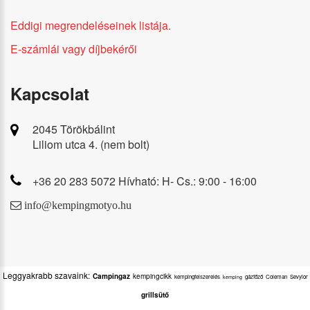
Eddigi megrendeléseinek listája.
E-számlái vagy díjbekérői
Kapcsolat
2045 Törökbálint
Liliom utca 4. (nem bolt)
+36 20 283 5072 Hívható: H- Cs.: 9:00 - 16:00
info@kempingmotyo.hu
Leggyakrabb szavaink:
Campingaz
kempingcikk
kempingfelszerelés
gázfőző
Coleman
Sevylor
kemping
grillsütő