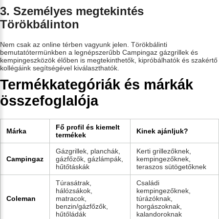
3. Személyes megtekintés
Törökbálinton
Nem csak az online térben vagyunk jelen. Törökbálinti
bemutatótermünkben a legnépszerűbb Campingaz gázgrillek és
kempingeszközök élőben is megtekinthetők, kipróbálhatók és szakértő
kollégáink segítségével kiválaszthatók.
Termékkategóriák és márkák
összefoglalója
Fő profil és kiemelt
Márka
Kinek ajánljuk?
termékek
Gázgrillek, planchák,
Kerti grillezőknek,
Campingaz
gázfőzők, gázlámpák,
kempingezőknek,
hűtőtáskák
teraszos sütögetőknek
Túrasátrak,
Családi
hálózsákok,
kempingezőknek,
Coleman
matracok,
túrázóknak,
benzin/gázfőzők,
horgászoknak,
hűtőládák
kalandoroknak