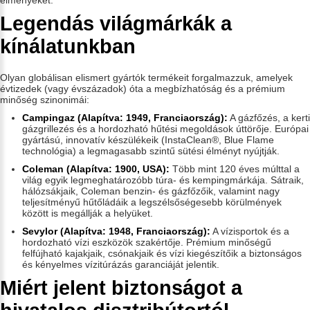
élményeket.
Legendás világmárkák a
kínálatunkban
Olyan globálisan elismert gyártók termékeit forgalmazzuk, amelyek
évtizedek (vagy évszázadok) óta a megbízhatóság és a prémium
minőség szinonimái:
Campingaz (Alapítva: 1949, Franciaország):
A gázfőzés, a kerti
gázgrillezés és a hordozható hűtési megoldások úttörője. Európai
gyártású, innovatív készülékeik (InstaClean®, Blue Flame
technológia) a legmagasabb szintű sütési élményt nyújtják.
Coleman (Alapítva: 1900, USA):
Több mint 120 éves múlttal a
világ egyik legmeghatározóbb túra- és kempingmárkája. Sátraik,
hálózsákjaik, Coleman benzin- és gázfőzőik, valamint nagy
teljesítményű hűtőládáik a legszélsőségesebb körülmények
között is megállják a helyüket.
Sevylor (Alapítva: 1948, Franciaország):
A vízisportok és a
hordozható vízi eszközök szakértője. Prémium minőségű
felfújható kajakjaik, csónakjaik és vízi kiegészítőik a biztonságos
és kényelmes vízitúrázás garanciáját jelentik.
Miért jelent biztonságot a