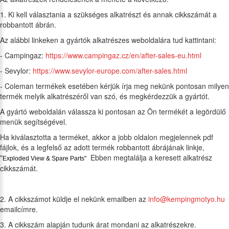
1. Ki kell választania a szükséges alkatrészt és annak cikkszámát a
robbantott ábrán.
Az alábbi linkeken a gyártók alkatrészes weboldalára tud kattintani:
- Campingaz:
https://www.campingaz.cz/en/after-sales-eu.html
- Sevylor:
https://www.sevylor-europe.com/after-sales.html
- Coleman termékek esetében kérjük írja meg nekünk pontosan milyen
termék melyik alkatrészéről van szó, és megkérdezzük a gyártót.
A gyártó weboldalán válassza ki pontosan az Ön termékét a legördülő
menük segítségével.
Ha kiválasztotta a terméket, akkor a jobb oldalon megjelennek pdf
fájlok, és a legfelső az adott termék robbantott ábrájának linkje,
"
Ebben megtalálja a keresett alkatrész
Exploded View & Spare Parts"
cikkszámát.
2. A cikkszámot küldje el nekünk emailben az
info@kempingmotyo.hu
emailcímre.
3. A cikkszám alapján tudunk árat mondani az alkatrészekre.