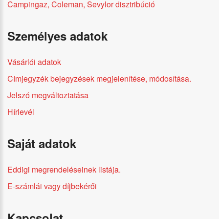
Campingaz, Coleman, Sevylor disztribúció
Személyes adatok
Vásárlói adatok
Címjegyzék bejegyzések megjelenítése, módosítása.
Jelszó megváltoztatása
Hírlevél
Saját adatok
Eddigi megrendeléseinek listája.
E-számlái vagy díjbekérői
Kapcsolat