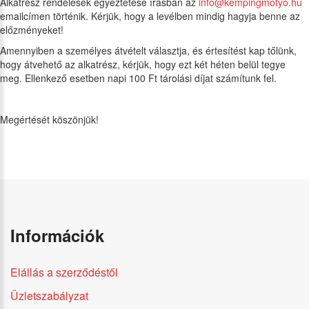
Alkatrész rendelések egyeztetése írásban az
info@kempingmotyo.hu
emailcímen történik. Kérjük, hogy a levélben mindig hagyja benne az
előzményeket!
Amennyiben a személyes átvételt választja, és értesítést kap tőlünk,
hogy átvehető az alkatrész, kérjük, hogy ezt két héten belül tegye
meg. Ellenkező esetben napi 100 Ft tárolási díjat számítunk fel.
Megértését köszönjük!
Információk
Elállás a szerződéstől
Üzletszabályzat