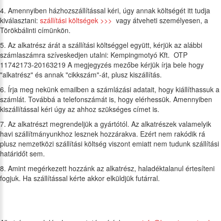
4. Amennyiben házhozszállítással kéri, úgy annak költségét itt tudja
kiválasztani:
szállítási költségek >>>
vagy átveheti személyesen, a
Törökbálinti címünkön.
5. Az alkatrész árát a szállítási költséggel együtt, kérjük az alábbi
számlaszámra szíveskedjen utalni: Kempingmotyó Kft. OTP
11742173-20163219 A megjegyzés mezőbe kérjük írja bele hogy
"alkatrész" és annak "cikkszám"-át, plusz kiszállítás.
6. Írja meg nekünk emailben a számlázási adatait, hogy kiállíthassuk a
számlát. Továbbá a telefonszámát is, hogy elérhessük. Amennyiben
kiszállítással kéri úgy az ahhoz szükséges címet is.
7. Az alkatrészt megrendeljük a gyártótól. Az alkatrészek valamelyik
havi szállítmányunkhoz lesznek hozzárakva. Ezért nem rakódik rá
plusz nemzetközi szállítási költség viszont emiatt nem tudunk szállítási
határidőt sem.
8. Amint megérkezett hozzánk az alkatrész, haladéktalanul értesíteni
fogjuk. Ha szállítással kérte akkor elküldjük futárral.