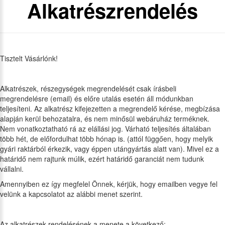
Alkatrészrendelés
Tisztelt Vásárlónk!
Alkatrészek, részegységek megrendelését csak írásbeli
megrendelésre (email) és előre utalás esetén áll módunkban
teljesíteni. Az alkatrész kifejezetten a megrendelő kérése, megbízása
alapján kerül behozatalra, és nem minősül webáruház terméknek.
Nem vonatkoztatható rá az elállási jog. Várható teljesítés általában
több hét, de előfordulhat több hónap is. (attól függően, hogy melyik
gyári raktárból érkezik, vagy éppen utángyártás alatt van). Mivel ez a
határidő nem rajtunk múlik, ezért határidő garanciát nem tudunk
vállalni.
Amennyiben ez így megfelel Önnek, kérjük, hogy emailben vegye fel
velünk a kapcsolatot az alábbi menet szerint.
Az alkatrészek rendelésének a menete a következő: