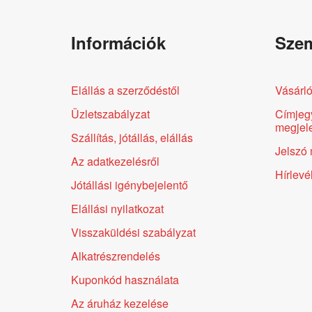
Információk
Szem
Elállás a szerződéstől
Vásárló
Üzletszabályzat
Címjeg
megjele
Szállítás, jótállás, elállás
Jelszó 
Az adatkezelésről
Hírlevé
Jótállási igénybejelentő
Elállási nyilatkozat
Visszaküldési szabályzat
Alkatrészrendelés
Kuponkód használata
Az áruház kezelése