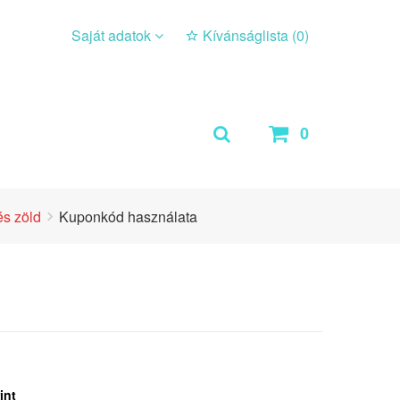
Saját adatok
Kívánságlista (
0
)
0
s zöld
Kuponkód használata
int