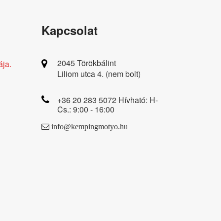
Kapcsolat
2045 Törökbálint
ája.
Liliom utca 4. (nem bolt)
+36 20 283 5072 Hívható: H-
Cs.: 9:00 - 16:00
info@kempingmotyo.hu