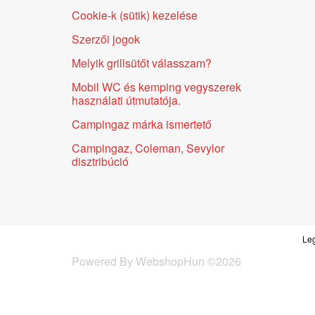
Cookie-k (sütik) kezelése
Szerzői jogok
Melyik grillsütőt válasszam?
Mobil WC és kemping vegyszerek
használati útmutatója.
Campingaz márka ismertető
Campingaz, Coleman, Sevylor
disztribúció
Leg
Powered By
WebshopHun
©
2026