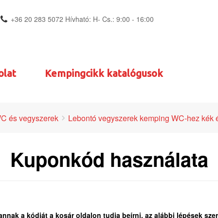
+36 20 283 5072 Hívható: H- Cs.: 9:00 - 16:00
olat
Kempingcikk katalógusok
C és vegyszerek
Lebontó vegyszerek kemping WC-hez kék é
Kuponkód használata
k a kódját a kosár oldalon tudja beírni, az alábbi lépések szer