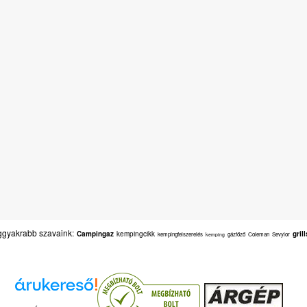
gyakrabb szavaink:
Campingaz
kempingcikk
gril
kempingfelszerelés
gázfőző
Coleman
Sevylor
kemping