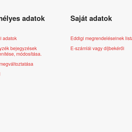
élyes adatok
Saját adatok
i adatok
Eddigi megrendeléseinek list
yzék bejegyzések
E-számlái vagy díjbekérői
nítése, módosítása.
megváltoztatása
l