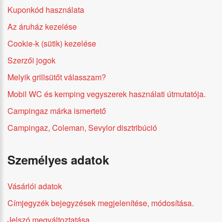
Kuponkód használata
Az áruház kezelése
Cookie-k (sütik) kezelése
Szerzői jogok
Melyik grillsütőt válasszam?
Mobil WC és kemping vegyszerek használati útmutatója.
Campingaz márka ismertető
Campingaz, Coleman, Sevylor disztribúció
Személyes adatok
Vásárlói adatok
Címjegyzék bejegyzések megjelenítése, módosítása.
Jelszó megváltoztatása