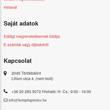
Hírlevél
Saját adatok
Eddigi megrendeléseinek listája.
E-számlái vagy díjbekérői
Kapcsolat
2045 Törökbálint
Liliom utca 4. (nem bolt)
+36 20 283 5072 Hívható: H- Cs.: 9:00 - 16:00
info@kempingmotyo.hu